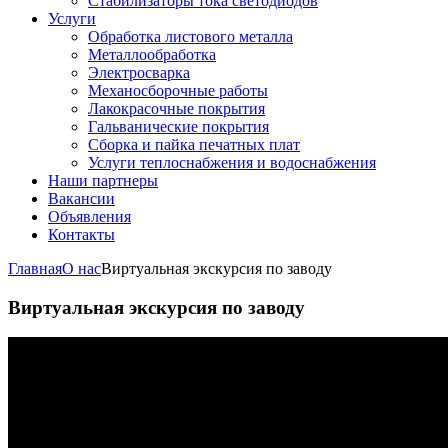
Стабилизаторы тока светодиодов
Услуги
Обработка листового металла
Металлообработка
Электросварка
Механосборочные работы
Лакокрасочные покрытия
Гальванические покрытия
Сборка и пайка печатных плат
Услуги теплоснабжения и водоснабжения
Наши партнеры
Вакансии
Объявления
Контакты
Главная
О нас
Виртуальная экскурсия по заводу
Виртуальная экскурсия по заводу